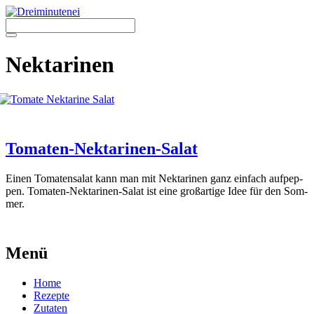
Zum
Inhalt
springen
Menü
Nektarinen
Tomaten-Nektarinen-Salat
Einen Toma­ten­sa­lat kann man mit Nek­ta­ri­nen ganz ein­fach auf­pep­
pen. Toma­ten-Nek­ta­ri­nen-Salat ist eine groß­ar­ti­ge Idee für den Som­
mer.
Menü
Home
Rezepte
Zutaten