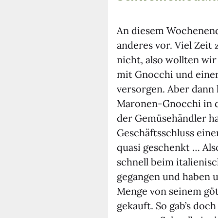
An die­sem Wochen­en­d
ande­res vor. Viel Zei
nicht, also woll­ten wir
mit Gnoc­chi und einer
ver­sor­gen. Aber dann 
Maro­nen-Gnoc­chi in d
der Gemü­se­händ­ler h
Geschäfts­schluss eine
qua­si geschenkt … Al
schnell beim ita­lie­ni­
gegan­gen und haben u
Men­ge von sei­nem gött
gekauft. So gab’s doch