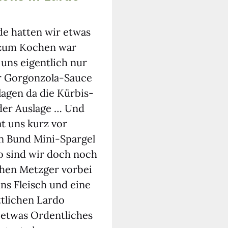
e hat­ten wir etwas
t zum Kochen war
 uns eigent­lich nur
 Gor­gon­zo­la-Sau­ce
lagen da die Kür­bis-
er Aus­la­ge … Und
at uns kurz vor
n Bund Mini-Spar­gel
so sind wir doch noch
schen Metz­ger vor­bei
ns Fleisch und eine
­li­chen Lar­do
 etwas Ordent­li­ches