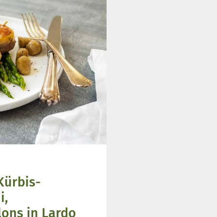
Kürbis-
i,
ons in Lardo