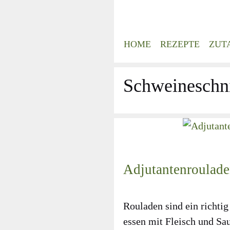
Zum
Inhalt
springen
HOME
REZEPTE
ZUT
Schweineschni
Adjutantenroulad
Rou­la­den sind ein rich­tig t
essen mit Fleisch und Sau