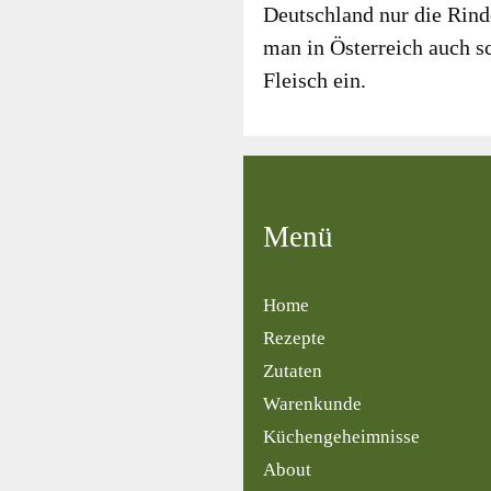
Deutsch­land nur die Rin­de
man in Öster­reich auch s
Fleisch ein.
Menü
Home
Rezepte
Zutaten
Warenkunde
Küchengeheimnisse
About