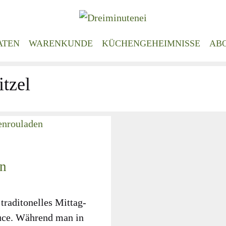
ATEN
WARENKUNDE
KÜCHENGEHEIMNISSE
AB
tzel
en
ra­di­to­nel­les Mit­tag­
­ce. Wäh­rend man in