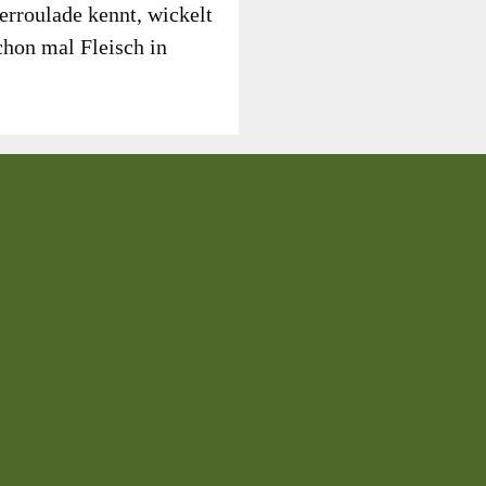
r­rou­la­de kennt, wickelt
chon mal Fleisch in