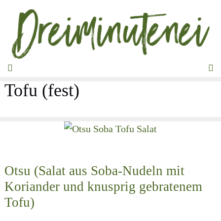
Zum
Inhalt
springen
MENÜ
Tofu (fest)
Otsu (Salat aus Soba-Nudeln mit
Koriander und knusprig gebratenem
Tofu)