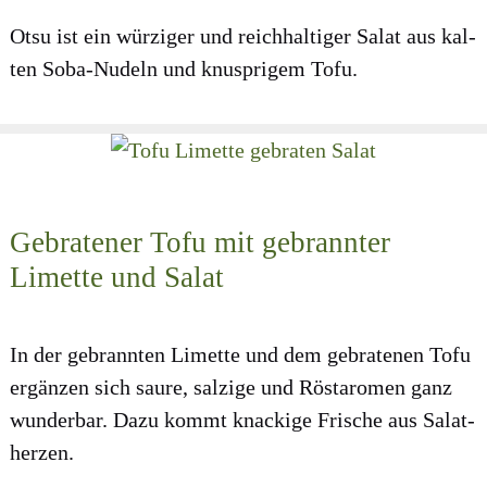
Otsu ist ein wür­zi­ger und reich­hal­ti­ger Salat aus kal­
ten Soba-Nudeln und knusp­ri­gem Tofu.
Gebratener Tofu mit gebrannter
Limette und Salat
In der gebrann­ten Limet­te und dem gebra­te­nen Tofu
ergän­zen sich sau­re, sal­zi­ge und Röst­aro­men ganz
wun­der­bar. Dazu kommt kna­cki­ge Fri­sche aus Salat­
her­zen.